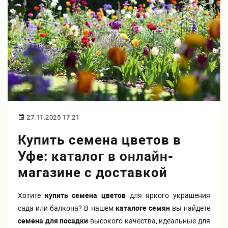
Бирючина
Шарафуга
Экзотические растения
Плющ
Декоративные саженцы
Овсяница
Комнатные растения
Кустарники
Хвойные саженцы
27.11.2025 17:21
Купить семена цветов в
ПАМПАСНАЯ ТРАВА
Клематис
(КОРТАДЕРИЯ)
Уфе: каталог в онлайн-
магазине с доставкой
Кизильник саженец
Глициния
Хотите
купить семена цветов
для яркого украшения
сада или балкона? В нашем
каталоге семян
вы найдете
Олеандр саженцы
Гвоздика саженцы
семена для посадки
высокого качества, идеальные для