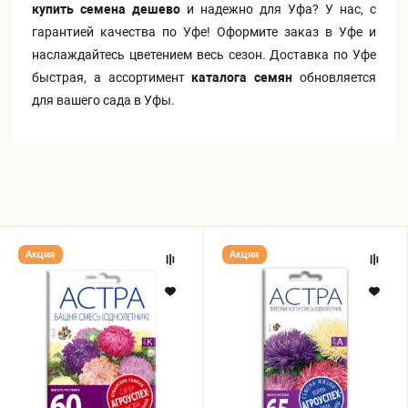
купить семена дешево
и надежно для Уфа? У нас, с
гарантией качества по Уфе! Оформите заказ в Уфе и
наслаждайтесь цветением весь сезон. Доставка по Уфе
быстрая, а ассортимент
каталога семян
обновляется
для вашего сада в Уфы.
Семена
Семена
Акция
Акция
Астры
Астры
"
"
Башня
Тигровые
"
когти
(Смесь
"
Однолетка)
смесь
(
однолетник
)