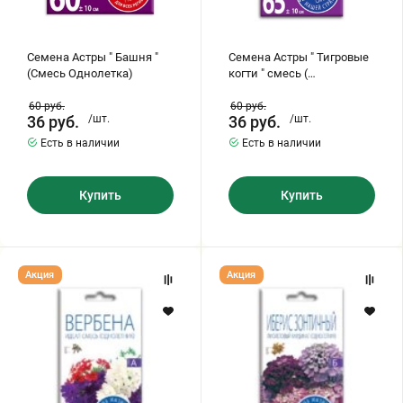
Семена Астры " Башня "
Семена Астры " Тигровые
(Смесь Однолетка)
когти " смесь (
однолетник )
60
руб.
60
руб.
36
руб.
/шт.
36
руб.
/шт.
Есть в наличии
Есть в наличии
Купить
Купить
Семена
Семена
Акция
Акция
Вербены
Иберис
"
Зонтичный
Идеал"
"
смесь
Фиолетовый
(однолетка)
Кординал"
(однолетник)