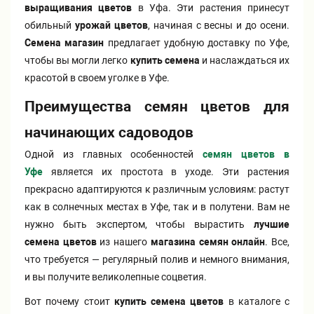
выращивания цветов
в Уфа. Эти растения принесут
Хризантемы саженцы
обильный
урожай цветов
, начиная с весны и до осени.
Семена магазин
предлагает удобную доставку по Уфе,
чтобы вы могли легко
купить семена
и наслаждаться их
Зелень и пряные травы
красотой в своем уголке в Уфе.
Преимущества семян цветов для
начинающих садоводов
Одной из главных особенностей
семян цветов в
Уфе
является их простота в уходе. Эти растения
прекрасно адаптируются к различным условиям: растут
как в солнечных местах в Уфе, так и в полутени. Вам не
нужно быть экспертом, чтобы вырастить
лучшие
семена цветов
из нашего
магазина семян онлайн
. Все,
что требуется — регулярный полив и немного внимания,
и вы получите великолепные соцветия.
Вот почему стоит
купить семена цветов
в каталоге с