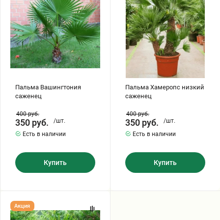
Бирючина
Шарафуга
Экзотические растения
Плющ
Декоративные саженцы
Овсяница
Комнатные растения
Пальма Вашингтония
Пальма Хамеропс низкий
саженец
саженец
Кустарники
Хвойные саженцы
400
руб.
400
руб.
350
руб.
/шт.
350
руб.
/шт.
ПАМПАСНАЯ ТРАВА
Есть в наличии
Есть в наличии
Клематис
(КОРТАДЕРИЯ)
Купить
Купить
Кизильник саженец
Глициния
Олеандр саженцы
Гвоздика саженцы
Пальма
Акция
Рапидофиллум
игольчатый