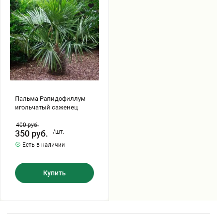
саженец
Хризантемы саженцы
Зелень и пряные травы
Пальма Рапидофиллум
игольчатый саженец
400
руб.
350
руб.
/шт.
Есть в наличии
Купить