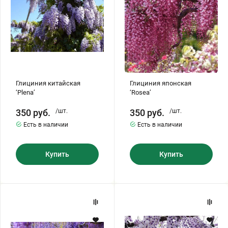
Бирючина
Шарафуга
Экзотические растения
Плющ
Декоративные саженцы
Овсяница
Комнатные растения
Глициния китайская
Глициния японская
‘Plena’
‘Rosea’
Кустарники
Хвойные саженцы
350
руб.
/шт.
350
руб.
/шт.
Есть в наличии
Есть в наличии
ПАМПАСНАЯ ТРАВА
Клематис
(КОРТАДЕРИЯ)
Купить
Купить
Кизильник саженец
Глициния
Глициния
Глициния
японская
японская
Олеандр саженцы
Гвоздика саженцы
'Royal
'Multijuga'
Purle’