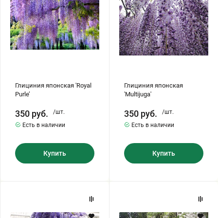
Хризантемы саженцы
Зелень и пряные травы
Глициния японская 'Royal
Глициния японская
Purle’
'Multijuga'
350
руб.
/шт.
350
руб.
/шт.
Есть в наличии
Есть в наличии
Купить
Купить
Глициния
Глициния
крупнокистевая
прекрасная
‘Blue
'White
Moon’
Silk'