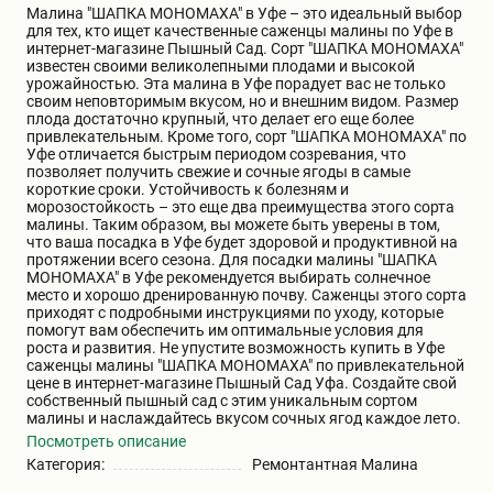
Малина "ШАПКА МОНОМАХА" в Уфе – это идеальный выбор
Бирючина
Шарафуга
Экзотические растения
для тех, кто ищет качественные саженцы малины по Уфе в
интернет-магазине Пышный Сад. Сорт "ШАПКА МОНОМАХА"
известен своими великолепными плодами и высокой
урожайностью. Эта малина в Уфе порадует вас не только
Плющ
Декоративные саженцы
своим неповторимым вкусом, но и внешним видом. Размер
плода достаточно крупный, что делает его еще более
привлекательным. Кроме того, сорт "ШАПКА МОНОМАХА" по
Уфе отличается быстрым периодом созревания, что
Овсяница
Комнатные растения
позволяет получить свежие и сочные ягоды в самые
короткие сроки. Устойчивость к болезням и
морозостойкость – это еще два преимущества этого сорта
малины. Таким образом, вы можете быть уверены в том,
Кустарники
Хвойные саженцы
что ваша посадка в Уфе будет здоровой и продуктивной на
протяжении всего сезона. Для посадки малины "ШАПКА
МОНОМАХА" в Уфе рекомендуется выбирать солнечное
место и хорошо дренированную почву. Саженцы этого сорта
ПАМПАСНАЯ ТРАВА
Клематис
приходят с подробными инструкциями по уходу, которые
(КОРТАДЕРИЯ)
помогут вам обеспечить им оптимальные условия для
роста и развития. Не упустите возможность купить в Уфе
саженцы малины "ШАПКА МОНОМАХА" по привлекательной
Кизильник саженец
Глициния
цене в интернет-магазине Пышный Сад Уфа. Создайте свой
собственный пышный сад с этим уникальным сортом
малины и наслаждайтесь вкусом сочных ягод каждое лето.
Посмотреть описание
Олеандр саженцы
Гвоздика саженцы
Категория:
Ремонтантная Малина