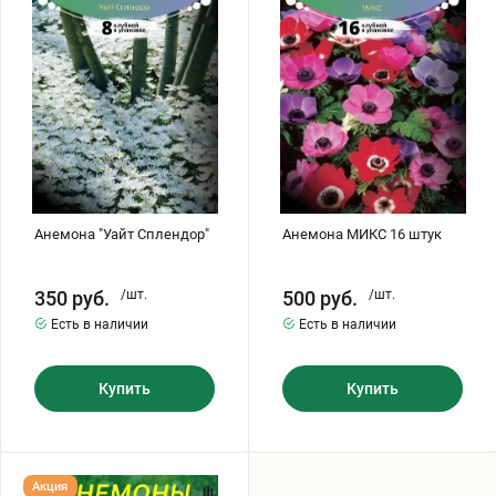
Сплендор"
16
штук
Анемона "Уайт Сплендор"
Анемона МИКС 16 штук
350
руб.
/шт.
500
руб.
/шт.
Есть в наличии
Есть в наличии
Купить
Купить
Анемоны
Акция