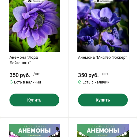
Анемона "Лорд
Анемона "Мистер Фоккер"
Лейтенант"
350
руб.
/шт.
350
руб.
/шт.
Есть в наличии
Есть в наличии
Купить
Купить
Анемона
Анемона
"Принц
"Серенада"
Генрих"