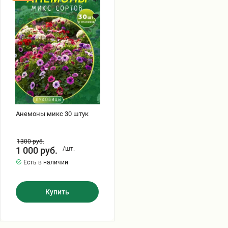
микс
30
штук
Анемоны микс 30 штук
1300
руб.
1 000
руб.
/шт.
Есть в наличии
Купить