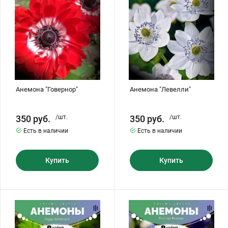
Хризантемы саженцы
Зелень и пряные травы
Анемона "Говернор"
Анемона "Левелли"
350
руб.
/шт.
350
руб.
/шт.
Есть в наличии
Есть в наличии
Купить
Купить
Анемона
Анемона
"Лорд
"Мистер
Лейтенант"
Фоккер"