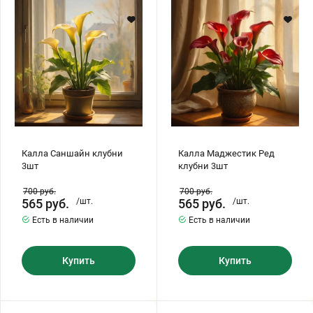
клубни
Ред
3шт
клубни
Хризантемы саженцы
3шт
Зелень и пряные травы
Калла Саншайн клубни
Калла Маджестик Ред
3шт
клубни 3шт
700
руб.
700
руб.
565
руб.
/шт.
565
руб.
/шт.
Есть в наличии
Есть в наличии
Купить
Купить