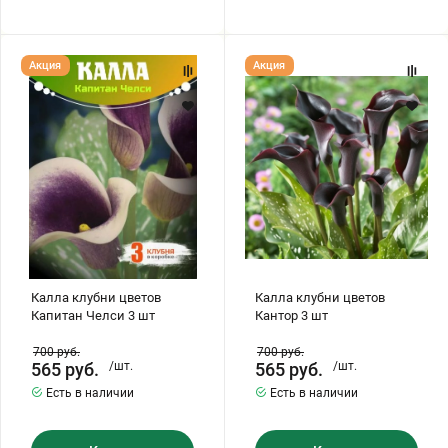
Калла
Калла
Акция
Акция
клубни
клубни
цветов
цветов
Капитан
Кантор
Челси
3
3
шт
шт
Калла клубни цветов
Калла клубни цветов
Капитан Челси 3 шт
Кантор 3 шт
700
руб.
700
руб.
565
руб.
/шт.
565
руб.
/шт.
Есть в наличии
Есть в наличии