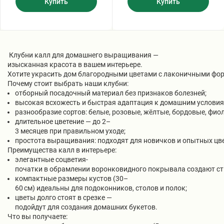
Купить
Купить
Клубни калл для домашнего выращивания —
изысканная красота в вашем интерьере.
Хотите украсить дом благородными цветами с лаконичными фор
Почему стоит выбрать наши клубни:
отборный посадочный материал без признаков болезней;
высокая всхожесть и быстрая адаптация к домашним условия
разнообразие сортов: белые, розовые, жёлтые, бордовые, фио
длительное цветение — до 2–
3 месяцев при правильном уходе;
простота выращивания: подходят для новичков и опытных цв
Преимущества калл в интерьере:
элегантные соцветия-
початки в обрамлении воронковидного покрывала создают ст
компактные размеры кустов (30–
60 см) идеальны для подоконников, столов и полок;
цветы долго стоят в срезке —
подойдут для создания домашних букетов.
Что вы получаете: