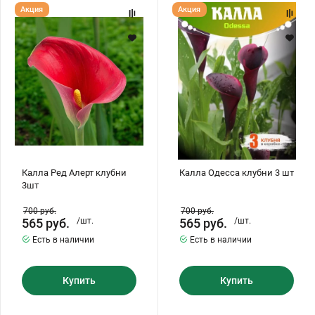
Калла
Калла
Акция
Акция
Ред
Одесса
Алерт
клубни
клубни
3
3шт
шт
Калла Ред Алерт клубни
Калла Одесса клубни 3 шт
3шт
700
руб.
700
руб.
565
руб.
/шт.
565
руб.
/шт.
Есть в наличии
Есть в наличии
Купить
Купить