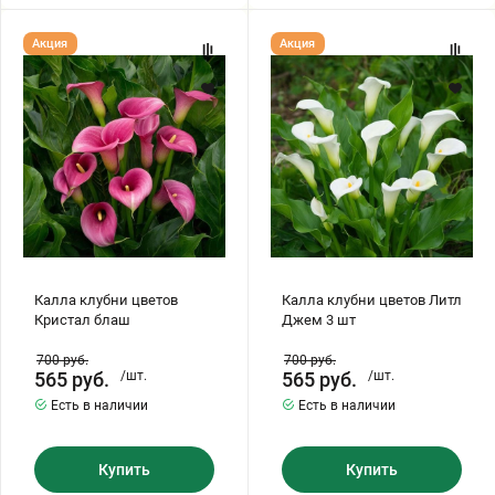
Калла
Калла
Акция
Акция
клубни
клубни
цветов
цветов
Кристал
Литл
блаш
Джем
3
шт
Калла клубни цветов
Калла клубни цветов Литл
Кристал блаш
Джем 3 шт
700
руб.
700
руб.
565
руб.
/шт.
565
руб.
/шт.
Есть в наличии
Есть в наличии
Купить
Купить