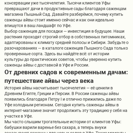
консервации уже тысячелетия. Тысячи клиентов Уфы
превращают дачи в продуктивные сады благодаря саженцам
магазина Пышный Сад. Давайте разберёмся, почему купить
саженцы айвы стоит именно сейчас и как они идеально
впишутся в ваш ландшафт по Уфе.
Выбор саженцев для посадки — инвестиция в будущее. Наши
растения проходят строгий отбор в собственных питомниках,
адаптированы к климату средней полосы и Сибири. Забудьте о
разочарованиях — в каталоге саженцев Пышного Сада только
проверенные сорта. Здесь вы найдёте всё: от истории
культуры до практических советов, чтобы уверенно купить
саженцы айвы с доставкой в Уфе и России.
От древних садов к современным дачам:
путешествие айвы через века
История айвы насчитывает тысячелетия — её ценили в
Древнем Египте, Греции и Персии. В России саженцы айвы
появились благодаря Петру I и отлично прижились даже по
Уфе холодным регионам. Сегодня купить саженцы айвы в
интернет-магазине значит продолжить эту традицию у себя на
участке в Уфе.
Мы часто слышим трогательные истории от клиентов Уфы:
бабушки варили варенье без сахара, а теперь внуки