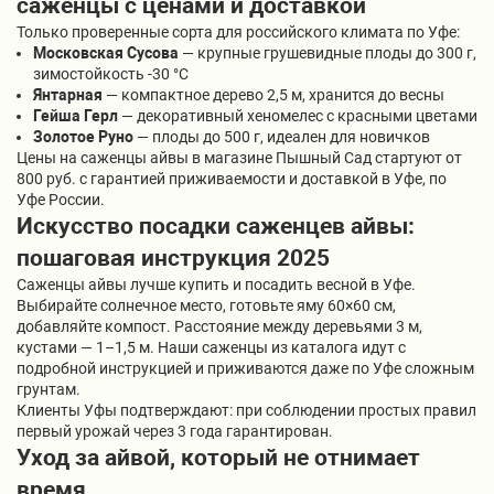
саженцы с ценами и доставкой
Только проверенные сорта для российского климата по Уфе:
Московская Сусова
— крупные грушевидные плоды до 300 г,
зимостойкость -30 °C
Янтарная
— компактное дерево 2,5 м, хранится до весны
Гейша Герл
— декоративный хеномелес с красными цветами
Золотое Руно
— плоды до 500 г, идеален для новичков
Цены на саженцы айвы в магазине Пышный Сад стартуют от
800 руб. с гарантией приживаемости и доставкой в Уфе, по
Уфе России.
Искусство посадки саженцев айвы:
пошаговая инструкция 2025
Саженцы айвы лучше купить и посадить весной в Уфе.
Выбирайте солнечное место, готовьте яму 60×60 см,
добавляйте компост. Расстояние между деревьями 3 м,
кустами — 1–1,5 м. Наши саженцы из каталога идут с
подробной инструкцией и приживаются даже по Уфе сложным
грунтам.
Клиенты Уфы подтверждают: при соблюдении простых правил
первый урожай через 3 года гарантирован.
Уход за айвой, который не отнимает
время