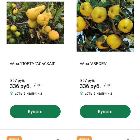
Хризантемы саженцы
Зелень и пряные травы
Айва "ПОРТУГАЛЬСКАЯ"
Айва "АВРОРА"
357
руб.
357
руб.
336
руб.
/шт.
336
руб.
/шт.
Есть в наличии
Есть в наличии
Купить
Купить
Айва
Айва
Акция
Акция