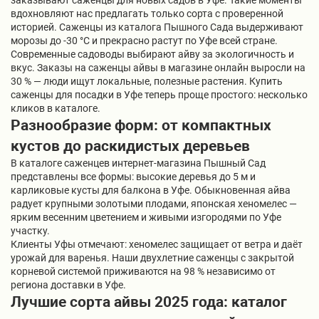
заказывают саженцы для новых садов в Уфе. Такие моменты
вдохновляют нас предлагать только сорта с проверенной
историей. Саженцы из каталога Пышного Сада выдерживают
морозы до -30 °C и прекрасно растут по Уфе всей стране.
Современные садоводы выбирают айву за экологичность и
вкус. Заказы на саженцы айвы в магазине онлайн выросли на
30 % — люди ищут локальные, полезные растения. Купить
саженцы для посадки в Уфе теперь проще простого: несколько
кликов в каталоге.
Разнообразие форм: от компактных
кустов до раскидистых деревьев
В каталоге саженцев интернет-магазина Пышный Сад
представлены все формы: высокие деревья до 5 м и
карликовые кусты для балкона в Уфе. Обыкновенная айва
радует крупными золотыми плодами, японская хеномелес —
ярким весенним цветением и живыми изгородями по Уфе
участку.
Клиенты Уфы отмечают: хеномелес защищает от ветра и даёт
урожай для варенья. Наши двухлетние саженцы с закрытой
корневой системой приживаются на 98 % независимо от
региона доставки в Уфе.
Лучшие сорта айвы 2025 года: каталог