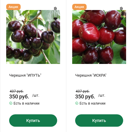
Черешня
Черешня
Акция
Акция
"ИПУТЬ"
"ИСКРА"
Черешня "ИПУТЬ"
Черешня "ИСКРА"
437
руб.
437
руб.
350
руб.
/шт.
350
руб.
/шт.
Есть в наличии
Есть в наличии
Купить
Купить