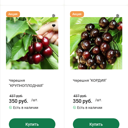
Черешня
Черешня
Акция
Акция
"КРУПНОПЛОДНАЯ"
"КОРДИЯ"
Черешня
Черешня "КОРДИЯ"
"КРУПНОПЛОДНАЯ"
437
руб.
437
руб.
350
руб.
/шт.
350
руб.
/шт.
Есть в наличии
Есть в наличии
Купить
Купить