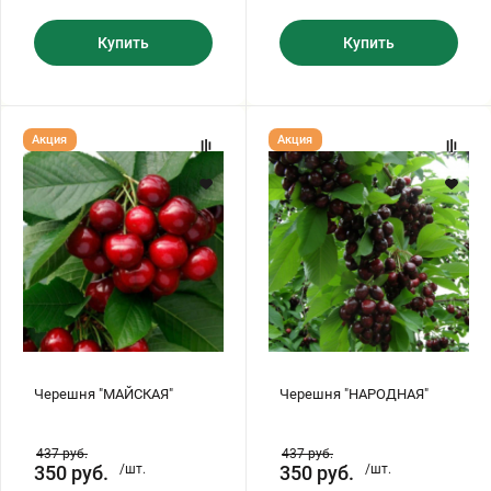
Купить
Купить
Черешня
Черешня
Акция
Акция
"МАЙСКАЯ"
"НАРОДНАЯ"
Черешня "МАЙСКАЯ"
Черешня "НАРОДНАЯ"
437
руб.
437
руб.
350
руб.
/шт.
350
руб.
/шт.