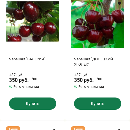
Хризантемы саженцы
Зелень и пряные травы
Черешня "ВАЛЕРИЯ"
Черешня "ДОНЕЦКИЙ
УГОЛЕК"
437
руб.
437
руб.
350
руб.
/шт.
350
руб.
/шт.
Есть в наличии
Есть в наличии
Купить
Купить
Черешня
Черешня
Акция
Акция