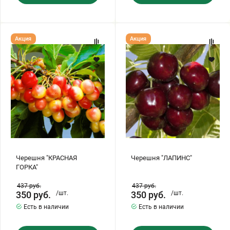
Черешня
Черешня
Акция
Акция
"КРАСНАЯ
"ЛАПИНС"
ГОРКА"
Черешня "КРАСНАЯ
Черешня "ЛАПИНС"
ГОРКА"
437
руб.
437
руб.
350
руб.
/шт.
350
руб.
/шт.
Есть в наличии
Есть в наличии