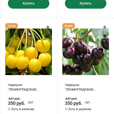
Купить
Купить
Черешня
Черешня
Акция
Акция
"ЛЕНИНГРАДСКАЯ
"ЛЕНИНГРАДСКАЯ
ЖЕЛТАЯ"
ЧЕРНАЯ"
Черешня
Черешня
"ЛЕНИНГРАДСКАЯ
"ЛЕНИНГРАДСКАЯ
ЖЕЛТАЯ"
ЧЕРНАЯ"
437
руб.
437
руб.
350
руб.
/шт.
350
руб.
/шт.
Есть в наличии
Есть в наличии