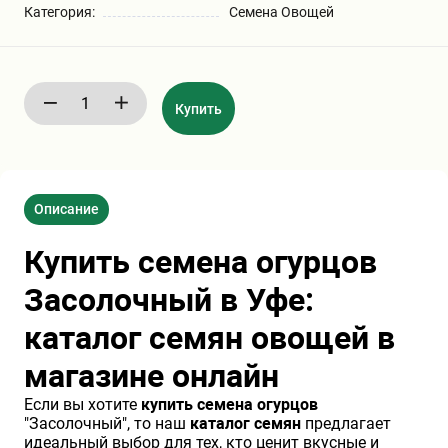
Категория:
Семена Овощей
Бирючина
Шарафуга
Экзотические растения
Плющ
Декоративные саженцы
Купить
Овсяница
Комнатные растения
Описание
Кустарники
Хвойные саженцы
Купить семена огурцов
ПАМПАСНАЯ ТРАВА
Клематис
(КОРТАДЕРИЯ)
Засолочный в Уфе:
каталог семян овощей в
Кизильник саженец
Глициния
магазине онлайн
Если вы хотите
купить семена огурцов
Олеандр саженцы
Гвоздика саженцы
"Засолочный", то наш
каталог семян
предлагает
идеальный выбор для тех, кто ценит вкусные и