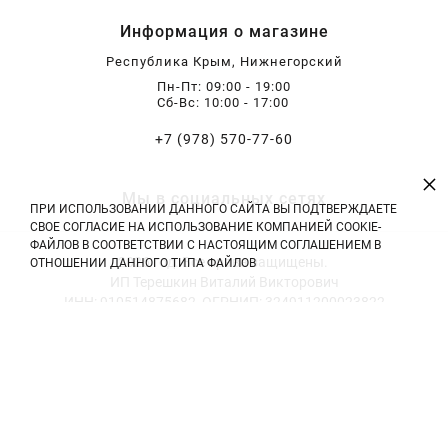
Информация о магазине
Республика Крым, Нижнегорский
Пн-Пт: 09:00 - 19:00
Сб-Вс: 10:00 - 17:00
+7 (978) 570-77-60
×
Мы в социальных сетях
ПРИ ИСПОЛЬЗОВАНИИ ДАННОГО САЙТА ВЫ ПОДТВЕРЖДАЕТЕ
СВОЕ СОГЛАСИЕ НА ИСПОЛЬЗОВАНИЕ КОМПАНИЕЙ COOKIE-
ФАЙЛОВ В СООТВЕТСТВИИ С НАСТОЯЩИМ СОГЛАШЕНИЕМ В
2026 год. Все права защищены.
ОТНОШЕНИИ ДАННОГО ТИПА ФАЙЛОВ
ИП Терешкин Виталий Викторович
ИНН: 910514875682, ОГРНИП: 324911200023822
Тел: +7 (978) 570-77-60 | E-mail: vitali.tereshckin@yandex.ru
Политика конфиденциальности
|
Оферта