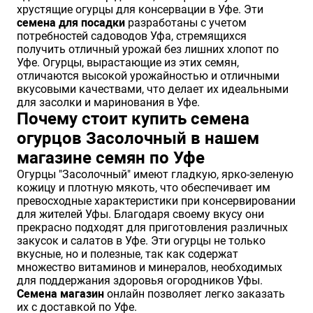
хрустящие огурцы для консервации в Уфе. Эти
Хризантемы саженцы
семена для посадки
разработаны с учетом
потребностей садоводов Уфа, стремящихся
получить отличный урожай без лишних хлопот по
Уфе. Огурцы, вырастающие из этих семян,
Зелень и пряные травы
отличаются высокой урожайностью и отличными
вкусовыми качествами, что делает их идеальными
для засолки и маринования в Уфе.
Почему стоит купить семена
огурцов Засолочный в нашем
магазине семян по Уфе
Огурцы "Засолочный" имеют гладкую, ярко-зеленую
кожицу и плотную мякоть, что обеспечивает им
превосходные характеристики при консервировании
для жителей Уфы. Благодаря своему вкусу они
прекрасно подходят для приготовления различных
закусок и салатов в Уфе. Эти огурцы не только
вкусные, но и полезные, так как содержат
множество витаминов и минералов, необходимых
для поддержания здоровья огородников Уфы.
Семена магазин
онлайн позволяет легко заказать
их с доставкой по Уфе.