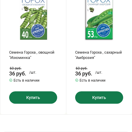
Бирючина
Шарафуга
Экзотические растения
Плющ
Декоративные саженцы
Овсяница
Комнатные растения
Семена Гороха , овощной
Семена Гороха , сахарный
"Изюминка"
"Амброзия"
Кустарники
Хвойные саженцы
60
руб.
60
руб.
36
руб.
/шт.
36
руб.
/шт.
ПАМПАСНАЯ ТРАВА
Есть в наличии
Есть в наличии
Клематис
(КОРТАДЕРИЯ)
Купить
Купить
Кизильник саженец
Глициния
Олеандр саженцы
Гвоздика саженцы