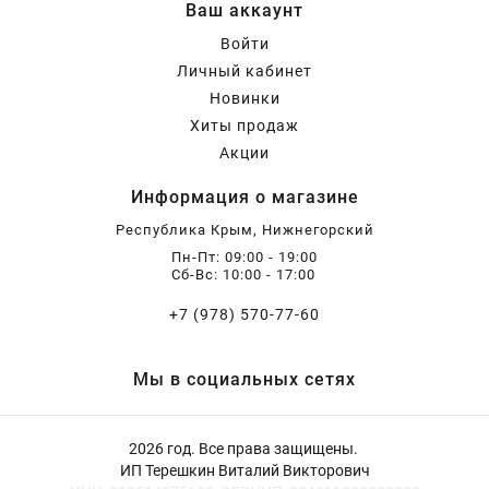
Ваш аккаунт
Бирючина
Шарафуга
Экзотические растения
Войти
Личный кабинет
Плющ
Декоративные саженцы
Новинки
Хиты продаж
Акции
Овсяница
Комнатные растения
Информация о магазине
Республика Крым, Нижнегорский
Кустарники
Хвойные саженцы
Пн-Пт: 09:00 - 19:00
Сб-Вс: 10:00 - 17:00
ПАМПАСНАЯ ТРАВА
Клематис
(КОРТАДЕРИЯ)
+7 (978) 570-77-60
Кизильник саженец
Глициния
Мы в социальных сетях
2026 год. Все права защищены.
Олеандр саженцы
Гвоздика саженцы
ИП Терешкин Виталий Викторович