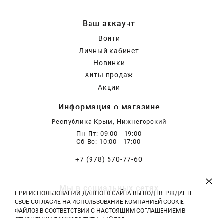
Бирючина
Шарафуга
Экзотические растения
Ваш аккаунт
Войти
Плющ
Декоративные саженцы
Личный кабинет
Новинки
Овсяница
Комнатные растения
Хиты продаж
Акции
Кустарники
Хвойные саженцы
Информация о магазине
Республика Крым, Нижнегорский
ПАМПАСНАЯ ТРАВА
Пн-Пт: 09:00 - 19:00
Клематис
(КОРТАДЕРИЯ)
Сб-Вс: 10:00 - 17:00
+7 (978) 570-77-60
Кизильник саженец
Глициния
×
Мы в социальных сетях
ПРИ ИСПОЛЬЗОВАНИИ ДАННОГО САЙТА ВЫ ПОДТВЕРЖДАЕТЕ
Олеандр саженцы
Гвоздика саженцы
СВОЕ СОГЛАСИЕ НА ИСПОЛЬЗОВАНИЕ КОМПАНИЕЙ COOKIE-
ФАЙЛОВ В СООТВЕТСТВИИ С НАСТОЯЩИМ СОГЛАШЕНИЕМ В