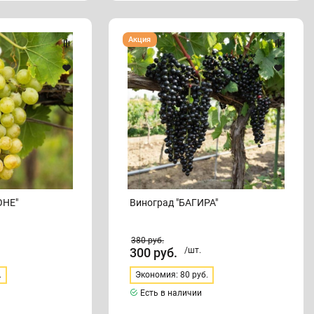
Виноград
Акция
"БАГИРА"
ОНЕ"
Виноград "БАГИРА"
380
руб.
300
руб.
/шт.
.
Экономия: 80 руб.
Есть в наличии