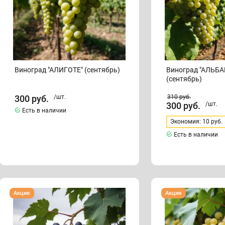
Виноград "АЛИГОТЕ" (сентябрь)
Виноград "АЛЬБ
(сентябрь)
300
руб.
/шт.
310
руб.
300
руб.
/шт.
Есть в наличии
Экономия: 10 руб.
Есть в наличии
Виноград
Виноград
Акция
Акция
"АМУР"
"АМУРСКИЙ
(сентябрь)
БЕЛЫЙ"
(сентябрь)