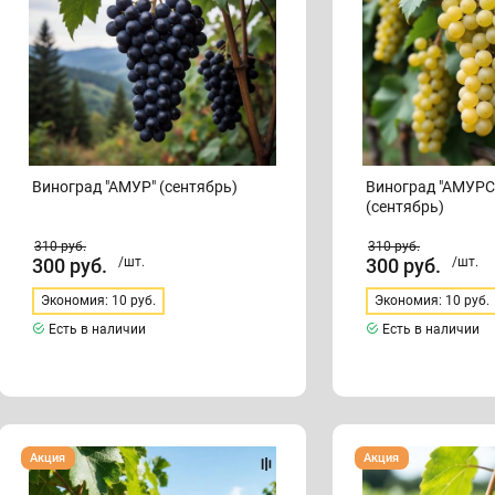
Виноград "АМУР" (сентябрь)
Виноград "АМУР
(сентябрь)
310
руб.
310
руб.
300
руб.
/шт.
300
руб.
/шт.
Экономия: 10 руб.
Экономия: 10 руб.
Есть в наличии
Есть в наличии
Виноград
Виноград"БОСКОП
Акция
Акция
"БАСТАРДО
ГЛОРИ"
МАГАРАЧСКИЙ"