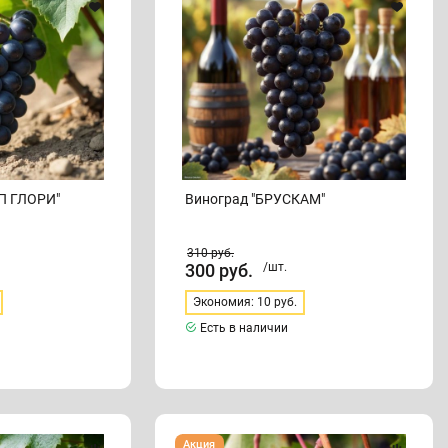
П ГЛОРИ"
Виноград "БРУСКАМ"
310
руб.
300
руб.
/шт.
Экономия: 10 руб.
Есть в наличии
Виноград
Акция