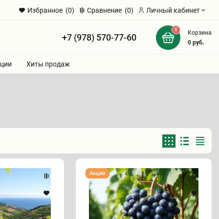
Избранное
(0)
Сравнение
(0)
Личный кабинет
0
Корзина
+7 (978) 570-77-60
и
0
руб.
ции
Хиты продаж
Виноград
Акция
"АЛЬМИНСКИЙ"
(сентябрь)