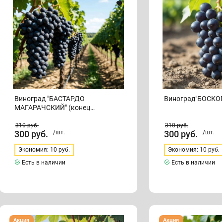
(конец
сентября)
Виноград "БАСТАРДО
Виноград"БОСКО
МАГАРАЧСКИЙ" (конец
сентября)
310
руб.
310
руб.
300
руб.
/шт.
300
руб.
/шт.
Экономия: 10 руб.
Экономия: 10 руб.
Есть в наличии
Есть в наличии
Виноград
Виноград
Акция
Акция