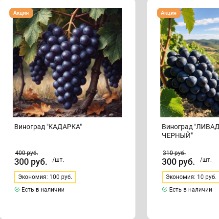
Виноград
Виноград
Акция
Акция
"КАДАРКА"
"ЛИВАДИЙСКИЙ
ЧЕРНЫЙ"
Виноград "КАДАРКА"
Виноград "ЛИВ
ЧЕРНЫЙ"
400
руб.
310
руб.
300
руб.
/шт.
300
руб.
/шт.
Экономия: 100 руб.
Экономия: 10 руб.
Есть в наличии
Есть в наличии