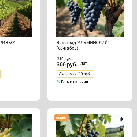
АРИНЬО"
Виноград "АЛЬМИНСКИЙ"
(сентябрь)
310
руб.
300
руб.
/шт.
Экономия: 10 руб.
Есть в наличии
Виноград
Акция
"БАКО"
(конец
сентября)