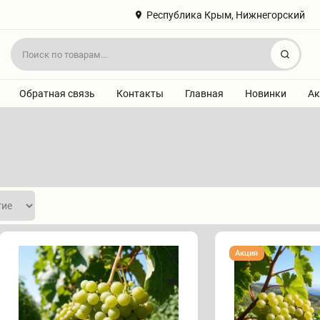
Республика Крым, Нижнегорский
Найт
Обратная связь
Контакты
Главная
Новинки
Ак
Виноград
Виноград
Акция
"АЛИГОТЕ"
"АЛЬБАРИНЬО"
(сентябрь)
(сентябрь)