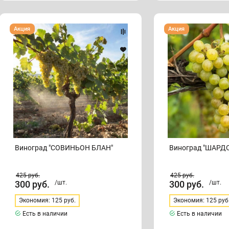
Виноград
Виноград
Акция
Акция
"СОВИНЬОН
"ШАРДОНЕ"
БЛАН"
Виноград "СОВИНЬОН БЛАН"
Виноград "ШАРД
425
руб.
425
руб.
300
руб.
/шт.
300
руб.
/шт.
Экономия: 125 руб.
Экономия: 125 руб
Есть в наличии
Есть в наличии