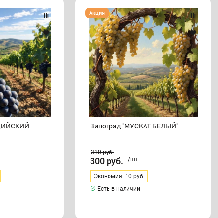
Виноград
Акция
"МУСКАТ
БЕЛЫЙ"
АДИЙСКИЙ
Виноград "МУСКАТ БЕЛЫЙ"
310
руб.
300
руб.
/шт.
Экономия: 10 руб.
Есть в наличии