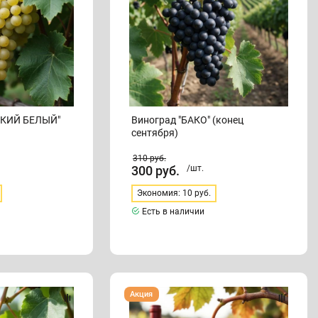
СКИЙ БЕЛЫЙ"
Виноград "БАКО" (конец
сентября)
310
руб.
300
руб.
/шт.
Экономия: 10 руб.
Есть в наличии
Виноград
Акция
"БРУСКАМ"