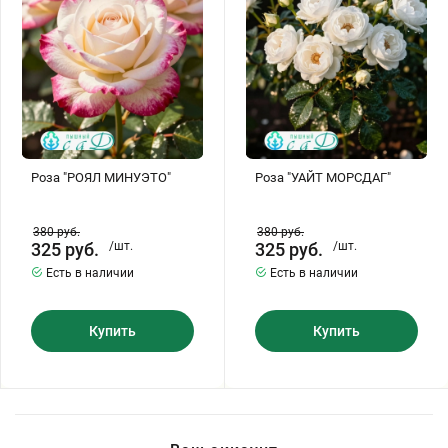
Бирючина
Шарафуга
Экзотические растения
Плющ
Декоративные саженцы
Овсяница
Комнатные растения
Роза "РОЯЛ МИНУЭТО"
Роза "УАЙТ МОРСДАГ"
Кустарники
Хвойные саженцы
380
руб.
380
руб.
325
руб.
/шт.
325
руб.
/шт.
ПАМПАСНАЯ ТРАВА
Есть в наличии
Есть в наличии
Клематис
(КОРТАДЕРИЯ)
Купить
Купить
Кизильник саженец
Глициния
Олеандр саженцы
Гвоздика саженцы