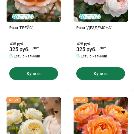
Роза "ГРЕЙС"
Роза "ДЕЗДЕМОНА"
435
руб.
425
руб.
325
руб.
/шт.
325
руб.
/шт.
Есть в наличии
Есть в наличии
Купить
Купить
Роза
Роза
Акция
Акция
"КЛЭР
"ЛЕДИ
ОСТИН"
ЭММА
ГАМИЛЬТОН"