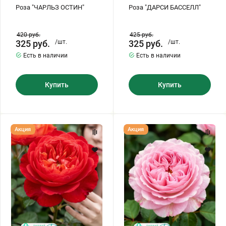
Роза "ЧАРЛЬЗ ОСТИН"
Роза "ДАРСИ БАССЕЛЛ"
Хризантемы саженцы
420
руб.
425
руб.
325
руб.
/шт.
325
руб.
/шт.
Зелень и пряные травы
Есть в наличии
Есть в наличии
Купить
Купить
Роза
Роза
Акция
Акция
"БЕНДЖАМИН
"ДЖЕЙМС
БРИТТЕН"
ГЭЛВЕЙ"