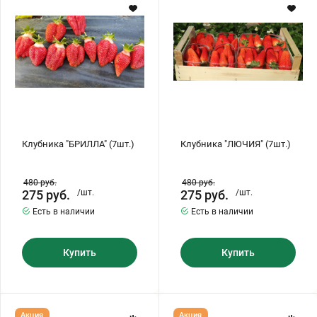
Хризантемы саженцы
Зелень и пряные травы
Клубника "БРИЛЛА" (7шт.)
Клубника "ЛЮЧИЯ" (7шт.)
480
руб.
480
руб.
275
руб.
/шт.
275
руб.
/шт.
Есть в наличии
Есть в наличии
Купить
Купить
Клубника
Клубника
Акция
Акция