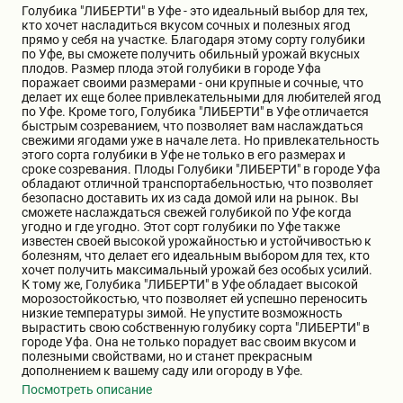
Голубика "ЛИБЕРТИ" в Уфе - это идеальный выбор для тех,
Бирючина
Шарафуга
Экзотические растения
кто хочет насладиться вкусом сочных и полезных ягод
прямо у себя на участке. Благодаря этому сорту голубики
по Уфе, вы сможете получить обильный урожай вкусных
плодов. Размер плода этой голубики в городе Уфа
Плющ
Декоративные саженцы
поражает своими размерами - они крупные и сочные, что
делает их еще более привлекательными для любителей ягод
по Уфе. Кроме того, Голубика "ЛИБЕРТИ" в Уфе отличается
быстрым созреванием, что позволяет вам наслаждаться
Овсяница
Комнатные растения
свежими ягодами уже в начале лета. Но привлекательность
этого сорта голубики в Уфе не только в его размерах и
сроке созревания. Плоды Голубики "ЛИБЕРТИ" в городе Уфа
обладают отличной транспортабельностью, что позволяет
Кустарники
Хвойные саженцы
безопасно доставить их из сада домой или на рынок. Вы
сможете наслаждаться свежей голубикой по Уфе когда
угодно и где угодно. Этот сорт голубики по Уфе также
известен своей высокой урожайностью и устойчивостью к
ПАМПАСНАЯ ТРАВА
Клематис
болезням, что делает его идеальным выбором для тех, кто
(КОРТАДЕРИЯ)
хочет получить максимальный урожай без особых усилий.
К тому же, Голубика "ЛИБЕРТИ" в Уфе обладает высокой
морозостойкостью, что позволяет ей успешно переносить
Кизильник саженец
Глициния
низкие температуры зимой. Не упустите возможность
вырастить свою собственную голубику сорта "ЛИБЕРТИ" в
городе Уфа. Она не только порадует вас своим вкусом и
полезными свойствами, но и станет прекрасным
Олеандр саженцы
Гвоздика саженцы
дополнением к вашему саду или огороду в Уфе.
Посмотреть описание