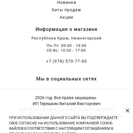
Новинки
Хиты продаж
Акции
Информация о магазине
Республика Крым, Нижнегорский
Пн-Пт: 09:00 - 19:00
Сб-Вс: 10:00 - 17:00
+7 (978) 570-77-60
Мы в социальных сетях
2026 год. Все права защищены.
ИП Терешкин Виталий Викторович
×
ИНН: 910514875682, ОГРНИП: 324911200023822
Тел: +7 (978) 570-77-60 | E-mail: vitali.tereshckin@yandex.ru
ПРИ ИСПОЛЬЗОВАНИИ ДАННОГО САЙТА ВЫ ПОДТВЕРЖДАЕТЕ
СВОЕ СОГЛАСИЕ НА ИСПОЛЬЗОВАНИЕ КОМПАНИЕЙ COOKIE-
Политика конфиденциальности
|
Оферта
ФАЙЛОВ В СООТВЕТСТВИИ С НАСТОЯЩИМ СОГЛАШЕНИЕМ В