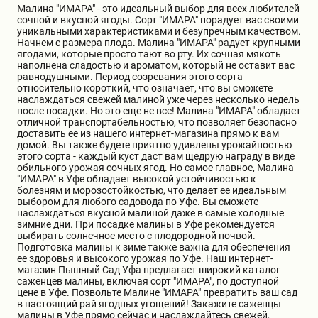
Малина "ИМАРА" - это идеальный выбор для всех любителей
Бирючина
Шарафуга
Экзотические растения
сочной и вкусной ягоды. Сорт "ИМАРА" порадует вас своими
уникальными характеристиками и безупречным качеством.
Начнем с размера плода. Малина "ИМАРА" радует крупными
ягодами, которые просто тают во рту. Их сочная мякоть
Плющ
Декоративные саженцы
наполнена сладостью и ароматом, который не оставит вас
равнодушными. Период созревания этого сорта
относительно короткий, что означает, что вы сможете
наслаждаться свежей малиной уже через несколько недель
Овсяница
Комнатные растения
после посадки. Но это еще не все! Малина "ИМАРА" обладает
отличной транспортабельностью, что позволяет безопасно
доставить ее из нашего интернет-магазина прямо к вам
домой. Вы также будете приятно удивлены урожайностью
Кустарники
Хвойные саженцы
этого сорта - каждый куст даст вам щедрую награду в виде
обильного урожая сочных ягод. Но самое главное, Малина
"ИМАРА" в Уфе обладает высокой устойчивостью к
болезням и морозостойкостью, что делает ее идеальным
ПАМПАСНАЯ ТРАВА
Клематис
выбором для любого садовода по Уфе. Вы сможете
(КОРТАДЕРИЯ)
наслаждаться вкусной малиной даже в самые холодные
зимние дни. При посадке малины в Уфе рекомендуется
выбирать солнечное место с плодородной почвой.
Кизильник саженец
Глициния
Подготовка малины к зиме также важна для обеспечения
ее здоровья и высокого урожая по Уфе. Наш интернет-
магазин Пышный Сад Уфа предлагает широкий каталог
саженцев малины, включая сорт "ИМАРА", по доступной
Олеандр саженцы
Гвоздика саженцы
цене в Уфе. Позвольте Малине "ИМАРА" превратить ваш сад
в настоящий рай ягодных угощений! Закажите саженцы
малины в Уфе прямо сейчас и наслаждайтесь свежей,