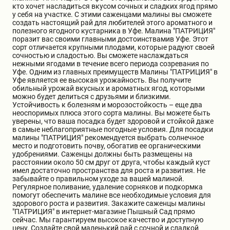
кто хочет насладиться вкусом сочных и сладких ягод прямо
Бирючина
Шарафуга
Экзотические растения
у себя на участке. С этими саженцами малины вы сможете
создать настоящий рай для любителей этого ароматного и
полезного ягодного кустарника в Уфе. Малина "ПАТРИЦИЯ"
поразит вас своими главными достоинствамив Уфе. Этот
Плющ
Декоративные саженцы
сорт отличается крупными плодами, которые радуют своей
сочностью и сладостью. Вы сможете наслаждаться
нежными ягодами в течение всего периода созревания по
Уфе. Одним из главных преимуществ Малины "ПАТРИЦИЯ" в
Овсяница
Комнатные растения
Уфе является ее высокая урожайность. Вы получите
обильный урожай вкусных и ароматных ягод, которыми
можно будет делиться с друзьями и близкими.
Устойчивость к болезням и морозостойкость – еще два
Кустарники
Хвойные саженцы
неоспоримых плюса этого сорта малины. Вы можете быть
уверены, что ваша посадка будет здоровой и стойкой даже
в самые неблагоприятные погодные условия. Для посадки
малины "ПАТРИЦИЯ" рекомендуется выбрать солнечное
ПАМПАСНАЯ ТРАВА
Клематис
место и подготовить почву, обогатив ее органическими
(КОРТАДЕРИЯ)
удобрениями. Саженцы должны быть размещены на
расстоянии около 50 см друг от друга, чтобы каждый куст
имел достаточно пространства для роста и развития. Не
Кизильник саженец
Глициния
забывайте о правильном уходе за вашей малиной.
Регулярное поливание, удаление сорняков и подкормка
помогут обеспечить малине все необходимые условия для
здорового роста и развития. Закажите саженцы малины
Олеандр саженцы
Гвоздика саженцы
"ПАТРИЦИЯ" в интернет-магазине Пышный Сад прямо
сейчас. Мы гарантируем высокое качество и доступную
цену. Создайте свой маленький рай с сочной и сладкой