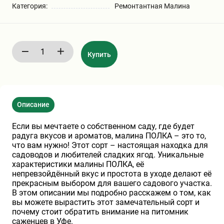
Категория:
Ремонтантная Малина
Бирючина
Шарафуга
Экзотические растения
Плющ
Декоративные саженцы
Купить
Овсяница
Комнатные растения
Описание
Кустарники
Хвойные саженцы
Если вы мечтаете о собственном саду, где будет
радуга вкусов и ароматов, малина ПОЛКА – это то,
ПАМПАСНАЯ ТРАВА
Клематис
(КОРТАДЕРИЯ)
что вам нужно! Этот сорт – настоящая находка для
садоводов и любителей сладких ягод. Уникальные
характеристики малины ПОЛКА, её
Кизильник саженец
Глициния
непревзойдённый вкус и простота в уходе делают её
прекрасным выбором для вашего садового участка.
В этом описании мы подробно расскажем о том, как
вы можете вырастить этот замечательный сорт и
Олеандр саженцы
Гвоздика саженцы
почему стоит обратить внимание на питомник
саженцев в Уфе.